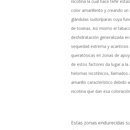
nicotina la cual hace teñir esta
color amarillento y creando un
glándulas sudoríparas cuya func
de toxinas. Así mismo el tabac
deshidratación generalizada en 
sequedad extrema y acantosis 
queratósicas en zonas de apoy
de estos factores da lugar a la 
helomas nicotínicos, llamados a
amarillo característico debido 
nicotina que dan esa coloración
Estas zonas endurecidas s