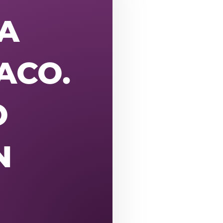
IA
ACO.
O
N