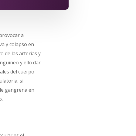
 provocar a
va y colapso en
o de las arterias y
anguíneo y ello dar
tales del cuerpo
latoria, si
 de gangrena en
o.
cular es el