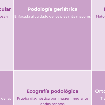
cular
Podología geriátrica
osa y
Enfocada al cuidado de los pies más mayores
Métod
Ecografía podológica
Ort
 de las
Prueba diagnóstica por imagen mediante
Tr
ondas sonoras