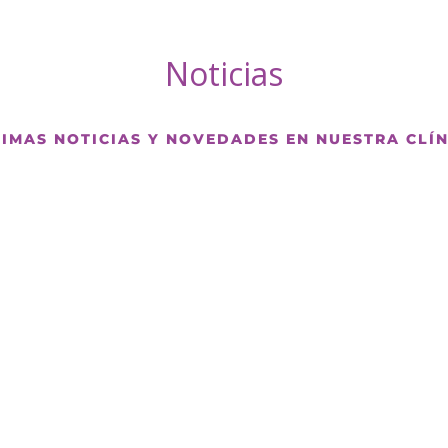
Noticias
TIMAS NOTICIAS Y NOVEDADES EN NUESTRA CLÍN
tación más fría del año. Con ello hemos de cuidar más si cabe n
estro sistema circulatorio, a veces sufren los efectos del fr
corporal se produce una vasoconstricción en nuestros vasos s
flujo sanguíneo y eso puede provocar problemas en nuestros pie