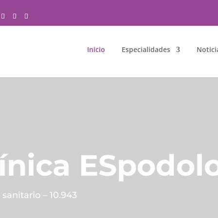
Inicio
Especialidades
Notici
ínica ESpodol
sanitario – 10.943