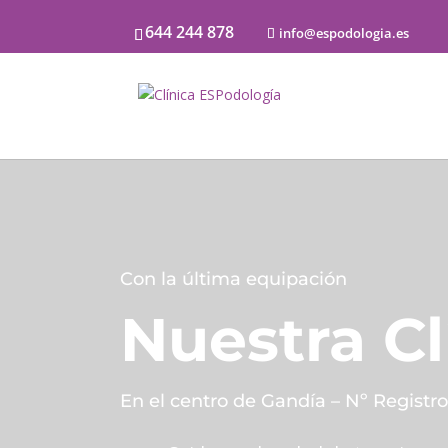
644 244 878
info@espodologia.es
Con la última equipación
Nuestra Cl
En el centro de Gandía – Nº Registro 