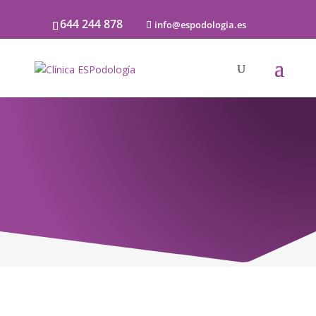
644 244 878
info@espodologia.es
Noticias
SOBRE PODOLOGÍA Y LA SALUD DE LOS
PIES