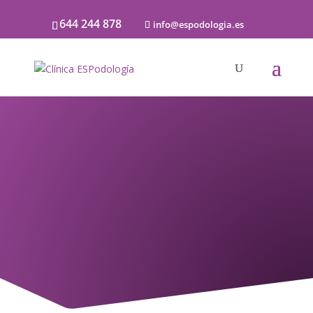
644 244 878
info@espodologia.es
Podología
Pediátrica
CONTROL DEL CORRECTO
DESARROLLO Y
CRECIMIENTO TANTO DEL PIE
COMO DE LOS MIEMBROS
INFERIORES DE LOS NIÑOS.