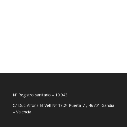
de contacto para posibles cambios.
Pedir cita
Nº Registro sanitario – 10.943
C/ Duc Alfons El Vell Nª 18,2ª Puerta 7 , 46701 Gandía
– Valencia