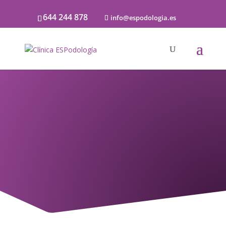
644 244 878
info@espodologia.es
Análisis de la Técnica
de Carrera
ESTUDIO DESDE EL ANÁLISIS DE
VIDEOS A CÁMARA LENTA DE LA
CORRECTA O NO EJECUCIÓN DE
DINÁMICA DE CARRERA