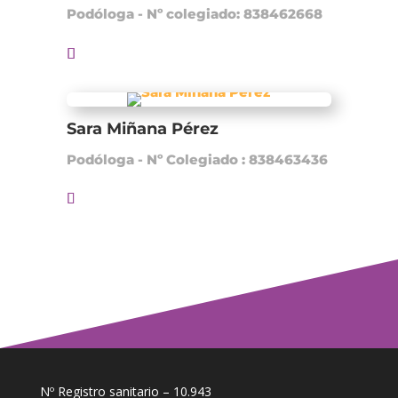
Podóloga - Nº colegiado: 838462668
Sara Miñana Pérez
Podóloga - Nº Colegiado : 838463436
Nº Registro sanitario – 10.943