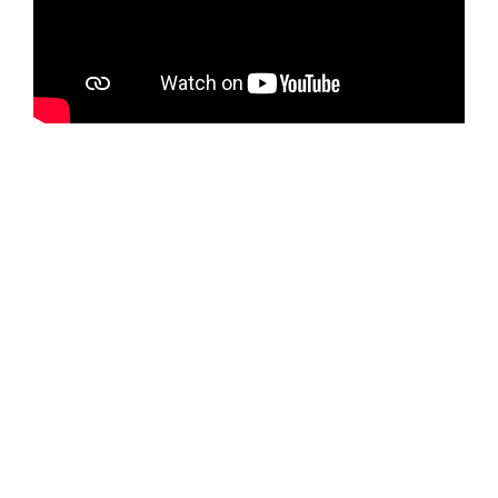
Reserva tu cita
Tan fácil como hacer click en el
botón, seleccionar un día y una hora
disponibles e indicarnos tus datos
de contacto para posibles cambios.