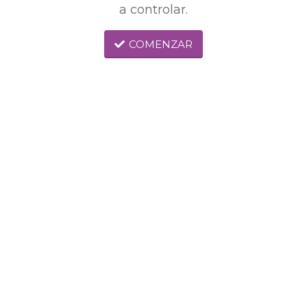
a controlar.
COMENZAR
Reserva tu cita
Tan fácil como hacer click en el
botón, seleccionar un día y una hora
disponibles e indicarnos tus datos
de contacto para posibles cambios.