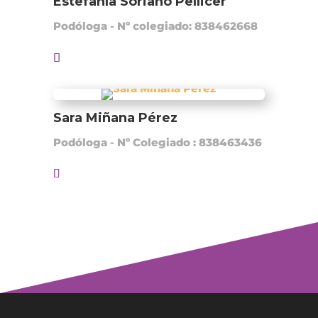
Estefanía Soriano Pellicer
Podóloga - Nº colegiado: 838462668
Sara Miñana Pérez
Podóloga - Nº Colegiado : 838463436