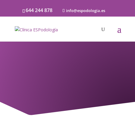
644 244 878
info@espodologia.es
PIE PLANO
INFANTIL
¿TIENE TU HIJO / A PIE
PLANO?