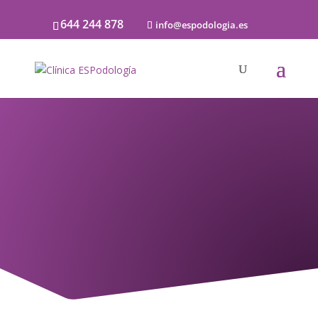
644 244 878
info@espodologia.es
Estudio Biomecánico
del Pie y la Marcha
INDISPENSABLE PARA DIAGNOSTICAR
CUALQUIER PATOLOGÍA DEL MIEMBRO
INFERIOR Y DAR TRATAMIENTO DESDE
EL MISMO