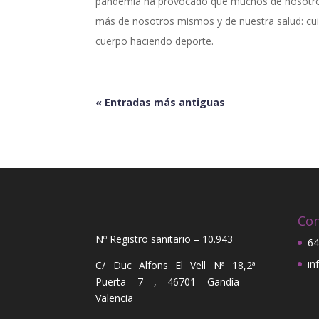
pandemia ha provocado que muchos de nosotro
más de nosotros mismos y de nuestra salud: 
cuerpo haciendo deporte.
« Entradas más antiguas
Con
Nº Registro sanitario – 10.943
64
in
C/ Duc Alfons El Vell Nª 18,2ª
Puerta 7 , 46701 Gandía –
Valencia