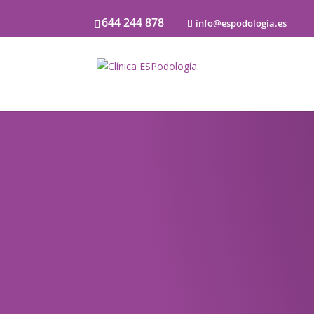
644 244 878
info@espodologia.es
Noticias
SOBRE PODOLOGÍA Y LA SALU