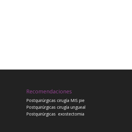
Recomendaciones
Postquirúrgicas cirugía MIS pie
Postquirúrgicas cirugía ungueal
Postquirúrgicas
exostectomia