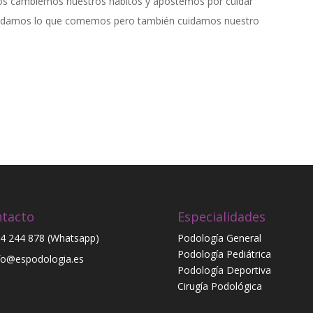
s cambiemos nuestros hábitos y apostemos por cuidar
cuidamos lo que comemos pero también cuidamos nuestro
tacto
Especialidades
4 244 878 (Whatsapp)
Podología General
Podología Pediátrica
fo@espodologia.es
Podología Deportiva
Cirugía Podológica