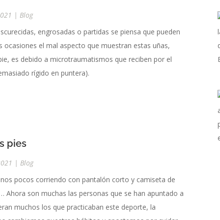
2021
|
Blog
scurecidas, engrosadas o partidas se piensa que pueden
s ocasiones el mal aspecto que muestran estas uñas,
pie, es debido a microtraumatismos que reciben por el
emasiado rígido en puntera).
s pies
2021
|
Blog
unos pocos corriendo con pantalón corto y camiseta de
rano… Ahora son muchas las personas que se han apuntado a
ran muchos los que practicaban este deporte, la