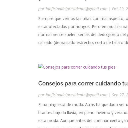
por
laoficinadelpresidente@gmail.com
|
Oct 29, 
Siempre que vemos las uñas con mal aspecto, o
estar afectadas por hongos. Pero en muchísima
normalmente suelen ser las del dedo gordo del 
calzado (demasiado estrecho, corto de talla o d
Consejos para correr cuidando tu
por
laoficinadelpresidente@gmail.com
|
Sep 27, 
El running está de moda. Atrás ha quedado ver 
tirantes bajo la lluvia, en pleno invierno y ve
esta moda. Aunque antes del confinamiento ya e