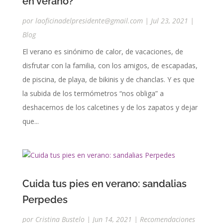
en verano?
por
laoficinadelpresidente@gmail.com
|
Jul 23, 2021
|
Blog
El verano es sinónimo de calor, de vacaciones, de
disfrutar con la familia, con los amigos, de escapadas,
de piscina, de playa, de bikinis y de chanclas. Y es que
la subida de los termómetros “nos obliga” a
deshacernos de los calcetines y de los zapatos y dejar
que...
Cuida tus pies en verano: sandalias
Perpedes
por
Cristina Bustelo
|
Jun 14, 2021
|
Recomendaciones