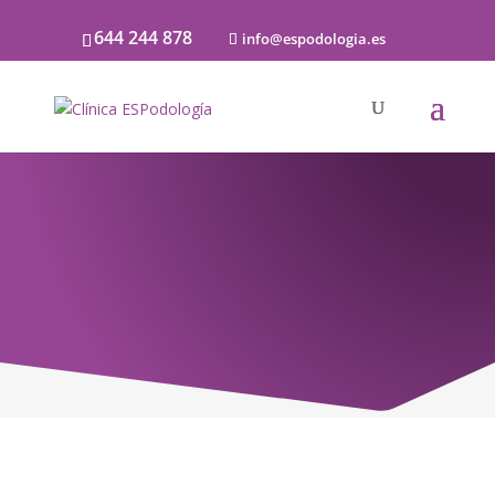
644 244 878
info@espodologia.es
Noticias
SOBRE PODOLOGÍA Y LA SALUD DE LOS
PIES