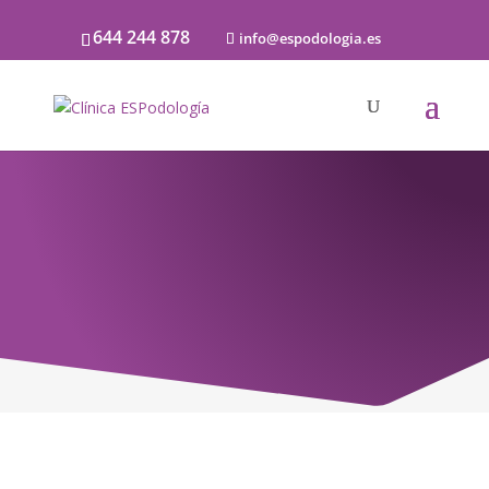
644 244 878
info@espodologia.es
Noticias
SOBRE PODOLOGÍA Y LA SALUD DE LOS
PIES