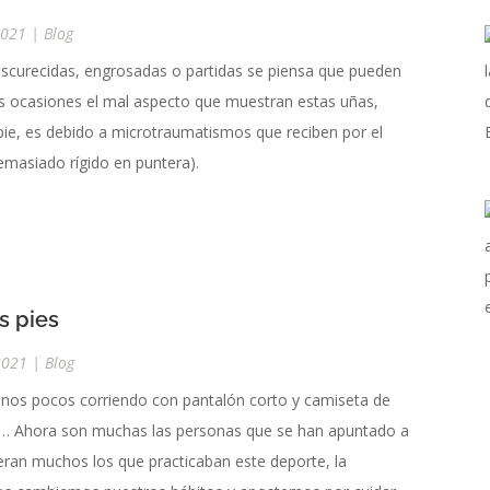
2021
|
Blog
scurecidas, engrosadas o partidas se piensa que pueden
s ocasiones el mal aspecto que muestran estas uñas,
pie, es debido a microtraumatismos que reciben por el
emasiado rígido en puntera).
s pies
2021
|
Blog
unos pocos corriendo con pantalón corto y camiseta de
rano… Ahora son muchas las personas que se han apuntado a
ran muchos los que practicaban este deporte, la