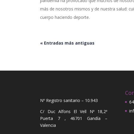
pandemia ha provocado que muchos de nosotro
más de nosotros mismos y de nuestra salud: 
cuerpo haciendo deporte.
« Entradas más antiguas
Con
Nº Registro sanitario – 10.943
64
in
C/ Duc Alfons El Vell Nª 18,2ª
Puerta 7 , 46701 Gandía –
Valencia