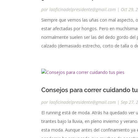
por
laoficinadelpresidente@gmail.com
|
Oct 29, 
Siempre que vemos las uñas con mal aspecto, o
estar afectadas por hongos. Pero en muchísima
normalmente suelen ser las del dedo gordo del 
calzado (demasiado estrecho, corto de talla o d
Consejos para correr cuidando tu
por
laoficinadelpresidente@gmail.com
|
Sep 27, 
El running está de moda. Atrás ha quedado ver 
tirantes bajo la lluvia, en pleno invierno y ve
esta moda. Aunque antes del confinamiento ya e