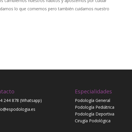
s cambiemos nuestros hábitos y apostemos por cuidar
cuidamos lo que comemos pero también cuidamos nuestro
tacto
Especialidades
4 244 878 (Whatsapp)
Podología General
Podología Pediátrica
fo@espodologia.es
Podología Deportiva
Cirugía Podológica