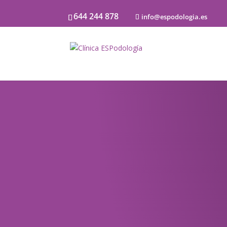
644 244 878
info@espodologia.es
Noticias
SOBRE PODOLOGÍA Y LA SALU