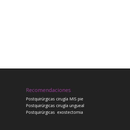
Recomendaciones
Postquirúrgicas cirugía MIS pie
Postquirúrgicas cirugía ungueal
Postquirúrgicas
exostectomia