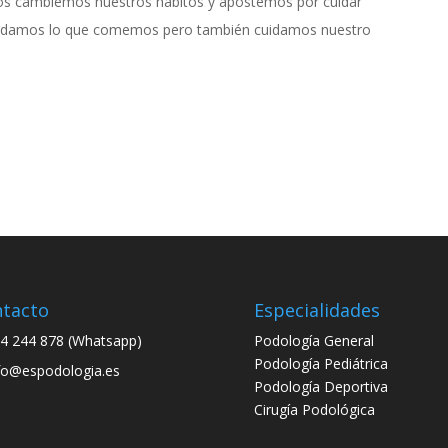
s cambiemos nuestros hábitos y apostemos por cuidar
cuidamos lo que comemos pero también cuidamos nuestro
tacto
Especialidades
4 244 878 (Whatsapp)
Podología General
Podología Pediátrica
fo@espodologia.es
Podología Deportiva
Cirugía Podológica