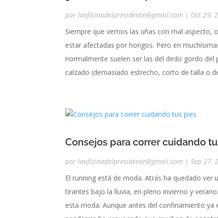
por
laoficinadelpresidente@gmail.com
|
Oct 29, 
Siempre que vemos las uñas con mal aspecto, o
estar afectadas por hongos. Pero en muchísima
normalmente suelen ser las del dedo gordo del 
calzado (demasiado estrecho, corto de talla o d
Consejos para correr cuidando tu
por
laoficinadelpresidente@gmail.com
|
Sep 27, 
El running está de moda. Atrás ha quedado ver 
tirantes bajo la lluvia, en pleno invierno y ve
esta moda. Aunque antes del confinamiento ya e