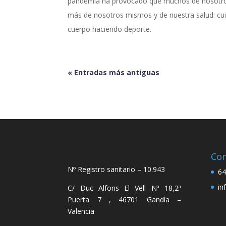
pandemia ha provocado que muchos de nosotro
más de nosotros mismos y de nuestra salud: 
cuerpo haciendo deporte.
« Entradas más antiguas
Con
Nº Registro sanitario – 10.943
64
in
C/ Duc Alfons El Vell Nª 18,2ª
Puerta 7 , 46701 Gandía –
Valencia