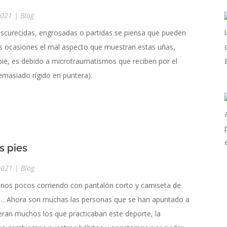
2021
|
Blog
scurecidas, engrosadas o partidas se piensa que pueden
s ocasiones el mal aspecto que muestran estas uñas,
pie, es debido a microtraumatismos que reciben por el
emasiado rígido en puntera).
s pies
2021
|
Blog
unos pocos corriendo con pantalón corto y camiseta de
rano… Ahora son muchas las personas que se han apuntado a
ran muchos los que practicaban este deporte, la