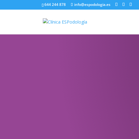
644 244 878
info@espodologia.es
Noticias
SOBRE PODOLOGÍA Y LA SALU