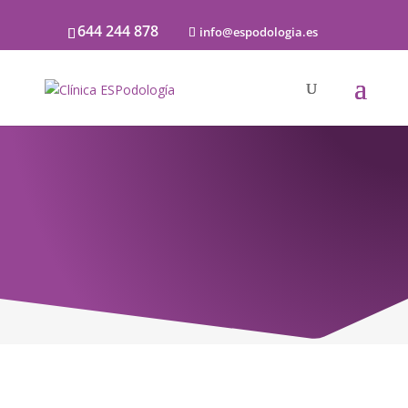
644 244 878
info@espodologia.es
Noticias
SOBRE PODOLOGÍA Y LA SALUD DE LOS
PIES