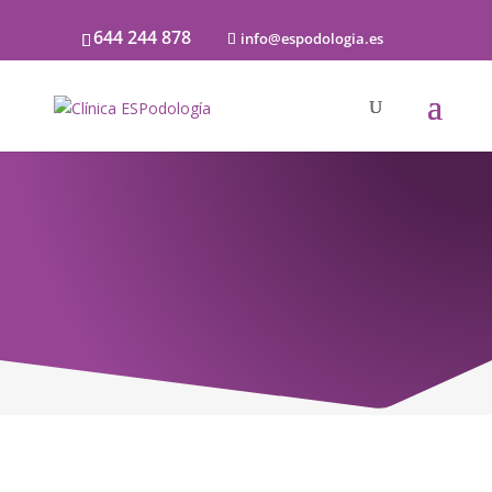
644 244 878
info@espodologia.es
Noticias
SOBRE PODOLOGÍA Y LA SALUD DE LOS
PIES