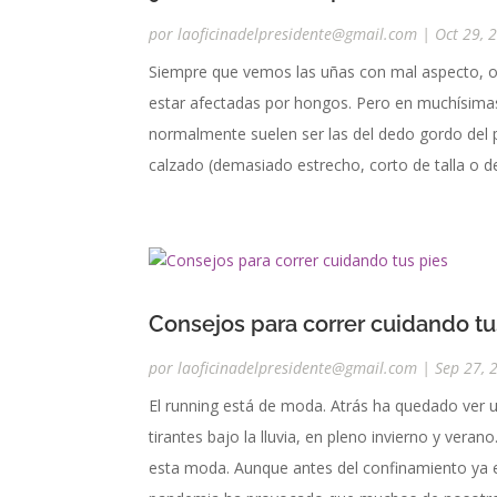
por
laoficinadelpresidente@gmail.com
|
Oct 29, 
Siempre que vemos las uñas con mal aspecto, o
estar afectadas por hongos. Pero en muchísima
normalmente suelen ser las del dedo gordo del 
calzado (demasiado estrecho, corto de talla o d
Consejos para correr cuidando tu
por
laoficinadelpresidente@gmail.com
|
Sep 27, 
El running está de moda. Atrás ha quedado ver 
tirantes bajo la lluvia, en pleno invierno y ve
esta moda. Aunque antes del confinamiento ya e