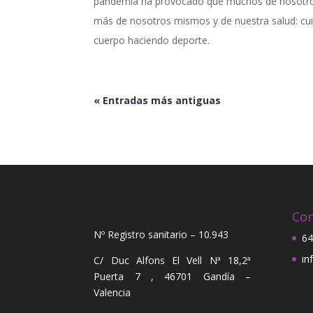
pandemia ha provocado que muchos de nosotro
más de nosotros mismos y de nuestra salud: 
cuerpo haciendo deporte.
« Entradas más antiguas
Con
Nº Registro sanitario – 10.943
64
in
C/ Duc Alfons El Vell Nª 18,2ª
Puerta 7 , 46701 Gandía –
Valencia