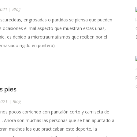
2021
|
Blog
scurecidas, engrosadas o partidas se piensa que pueden
s ocasiones el mal aspecto que muestran estas uñas,
pie, es debido a microtraumatismos que reciben por el
emasiado rígido en puntera).
s pies
2021
|
Blog
unos pocos corriendo con pantalón corto y camiseta de
rano… Ahora son muchas las personas que se han apuntado a
ran muchos los que practicaban este deporte, la