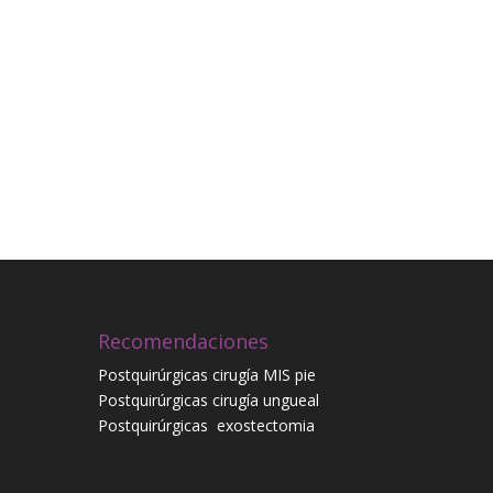
Recomendaciones
Postquirúrgicas cirugía MIS pie
Postquirúrgicas cirugía ungueal
Postquirúrgicas
exostectomia