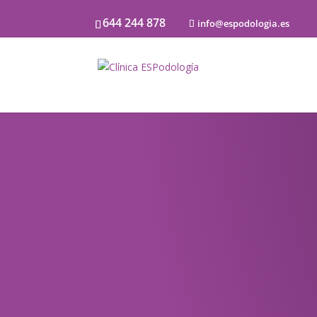
644 244 878
info@espodologia.es
Noticias
SOBRE PODOLOGÍA Y LA SALU