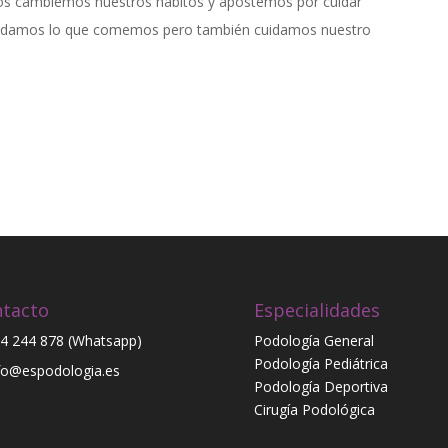
s cambiemos nuestros hábitos y apostemos por cuidar
cuidamos lo que comemos pero también cuidamos nuestro
tacto
Especialidades
4 244 878 (Whatsapp)
Podología General
Podología Pediátrica
fo@espodologia.es
Podología Deportiva
Cirugía Podológica