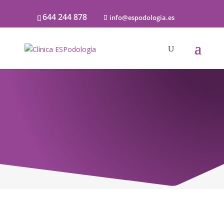
644 244 878
info@espodologia.es
Noticias
SOBRE PODOLOGÍA Y LA SALUD DE LOS
PIES