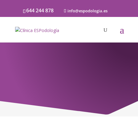
644 244 878
info@espodologia.es
Noticias
SOBRE PODOLOGÍA Y LA SALUD DE LOS
PIES