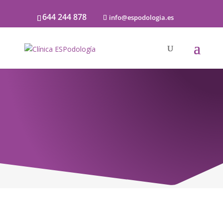
644 244 878
info@espodologia.es
Noticias
SOBRE PODOLOGÍA Y LA SALUD DE LOS
PIES