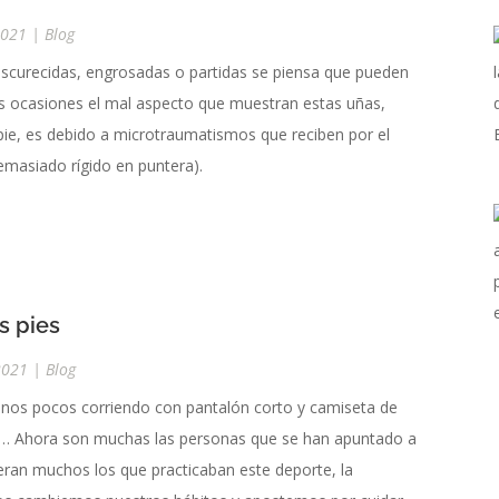
2021
|
Blog
scurecidas, engrosadas o partidas se piensa que pueden
s ocasiones el mal aspecto que muestran estas uñas,
pie, es debido a microtraumatismos que reciben por el
emasiado rígido en puntera).
s pies
2021
|
Blog
unos pocos corriendo con pantalón corto y camiseta de
rano… Ahora son muchas las personas que se han apuntado a
ran muchos los que practicaban este deporte, la