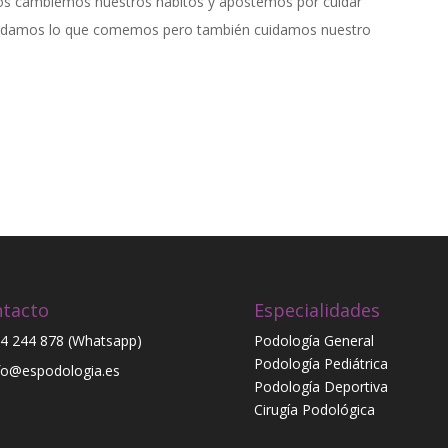
s cambiemos nuestros hábitos y apostemos por cuidar
cuidamos lo que comemos pero también cuidamos nuestro
tacto
Especialidades
4 244 878 (Whatsapp)
Podología General
Podología Pediátrica
fo@espodologia.es
Podología Deportiva
Cirugía Podológica