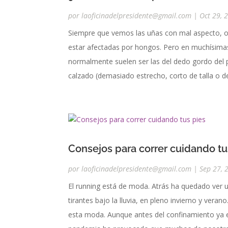
por
laoficinadelpresidente@gmail.com
|
Oct 29, 
Siempre que vemos las uñas con mal aspecto, o
estar afectadas por hongos. Pero en muchísima
normalmente suelen ser las del dedo gordo del 
calzado (demasiado estrecho, corto de talla o d
Consejos para correr cuidando tu
por
laoficinadelpresidente@gmail.com
|
Sep 27, 
El running está de moda. Atrás ha quedado ver 
tirantes bajo la lluvia, en pleno invierno y ve
esta moda. Aunque antes del confinamiento ya e