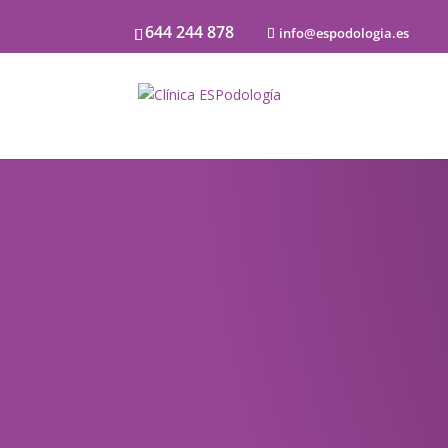
644 244 878
info@espodologia.es
Noticias
SOBRE PODOLOGÍA Y LA SALU