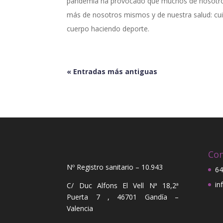
pandemia ha provocado que muchos de nosotro
más de nosotros mismos y de nuestra salud: 
cuerpo haciendo deporte.
« Entradas más antiguas
Con
Nº Registro sanitario – 10.943
64
in
C/ Duc Alfons El Vell Nª 18,2ª
Puerta 7 , 46701 Gandía –
Valencia