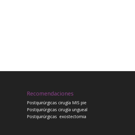
Recomendaciones
Postquirúrgicas cirugía MIS pie
Postquirúrgicas cirugía ungueal
Postquirúrgicas
exostectomia