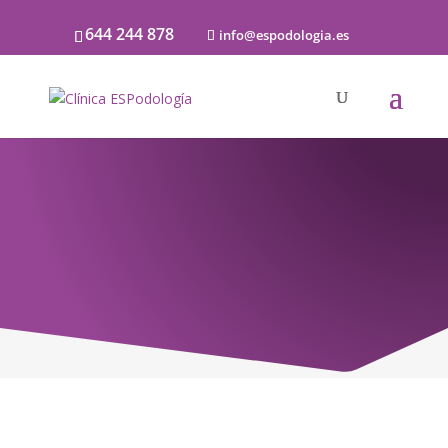
644 244 878
info@espodologia.es
Noticias
SOBRE PODOLOGÍA Y LA SALUD DE LOS
PIES