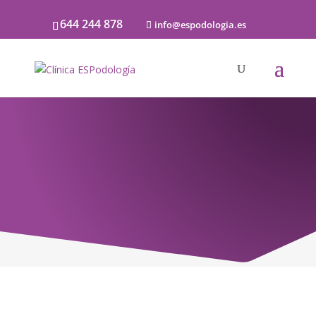
644 244 878
info@espodologia.es
Noticias
SOBRE PODOLOGÍA Y LA SALUD DE LOS
PIES