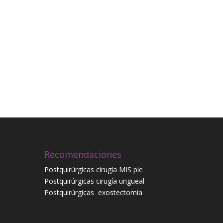
Recomendaciones
Postquirúrgicas cirugía MIS pie
Postquirúrgicas cirugía ungueal
Postquirúrgicas
exostectomia