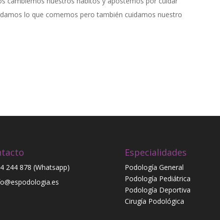
s cambiemos nuestros hábitos y apostemos por cuidar
cuidamos lo que comemos pero también cuidamos nuestro
tacto
Especialidades
4 244 878 (Whatsapp)
Podología General
Podología Pediátrica
fo@espodologia.es
Podología Deportiva
Cirugía Podológica