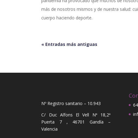
pandemia ha provocado que muchos de nosotro
más de nosotros mismos y de nuestra salud: 
cuerpo haciendo deporte.
« Entradas más antiguas
Con
Nº Registro sanitario – 10.943
64
in
C/ Duc Alfons El Vell Nª 18,2ª
Puerta 7 , 46701 Gandía –
Valencia