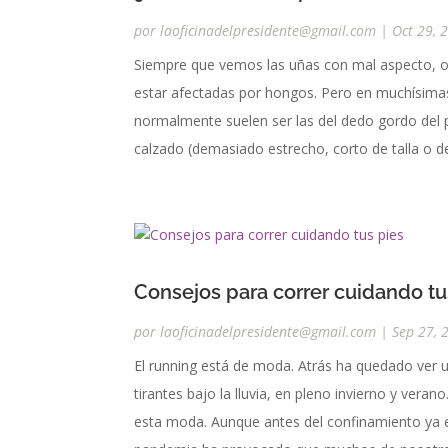
por
laoficinadelpresidente@gmail.com
|
Oct 29, 
Siempre que vemos las uñas con mal aspecto, o
estar afectadas por hongos. Pero en muchísima
normalmente suelen ser las del dedo gordo del 
calzado (demasiado estrecho, corto de talla o d
Consejos para correr cuidando tu
por
laoficinadelpresidente@gmail.com
|
Sep 27, 
El running está de moda. Atrás ha quedado ver 
tirantes bajo la lluvia, en pleno invierno y ve
esta moda. Aunque antes del confinamiento ya e