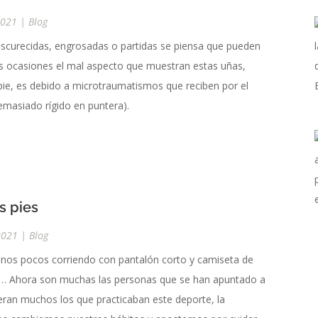
2021
|
Blog
scurecidas, engrosadas o partidas se piensa que pueden
s ocasiones el mal aspecto que muestran estas uñas,
pie, es debido a microtraumatismos que reciben por el
emasiado rígido en puntera).
s pies
2021
|
Blog
unos pocos corriendo con pantalón corto y camiseta de
rano… Ahora son muchas las personas que se han apuntado a
ran muchos los que practicaban este deporte, la