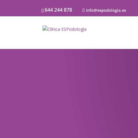
644 244 878
info@espodologia.es
Noticias
SOBRE PODOLOGÍA Y LA SALU