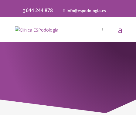
644 244 878
info@espodologia.es
Noticias
SOBRE PODOLOGÍA Y LA SALUD DE LOS
PIES