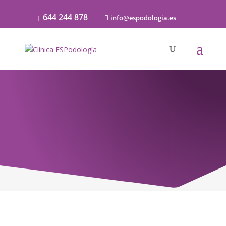
644 244 878
info@espodologia.es
Noticias
SOBRE PODOLOGÍA Y LA SALUD DE LOS
PIES