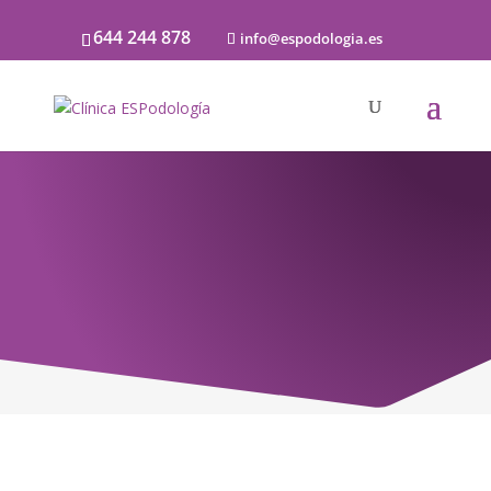
644 244 878
info@espodologia.es
Noticias
SOBRE PODOLOGÍA Y LA SALUD DE LOS
PIES