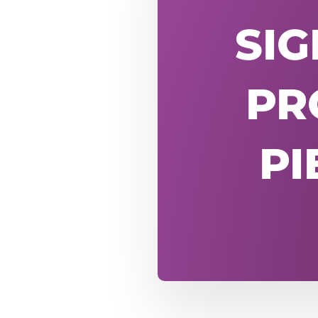
SIG
PR
PI