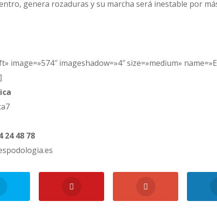
dentro, genera rozaduras y su marcha será inestable por más
ft» image=»574″ imageshadow=»4″ size=»medium» name=»Est
]
ica
ta7
4 24 48 78
espodologia.es