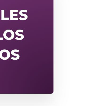
BLES
LOS
ÑOS