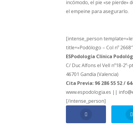
incómodo, el pie «se pierde» 
el empeine para asegurarlo.
[intense_person template=»le
title=»Podólogo – Col nº 2668″
ESPodología Clínica Podológ
C/ Duc Alfons el Vell nº18-2º-p
46701 Gandía (Valencia)
Cita Previa: 96 286 55 52 / 64
www.espodologia.es || info@
[/intense_person]