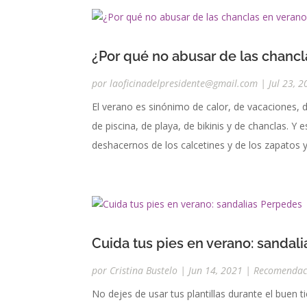
¿Por qué no abusar de las chancl
por
laoficinadelpresidente@gmail.com
|
Jul 23, 
El verano es sinónimo de calor, de vacaciones, d
de piscina, de playa, de bikinis y de chanclas. Y
deshacernos de los calcetines y de los zapatos y 
Cuida tus pies en verano: sandal
por
Cristina Bustelo
|
Jun 14, 2021
|
Recomendac
No dejes de usar tus plantillas durante el bu