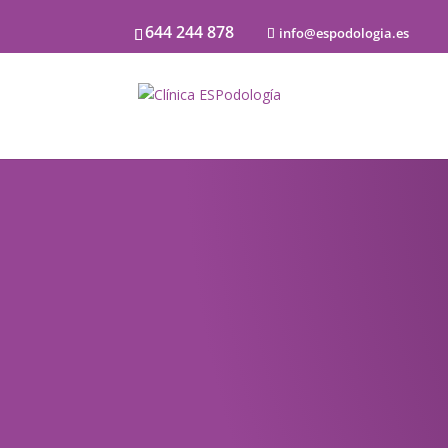
644 244 878
info@espodologia.es
Noticias
SOBRE PODOLOGÍA Y LA SALU