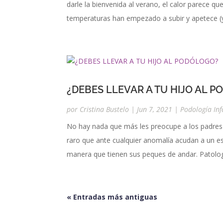
darle la bienvenida al verano, el calor parece q
temperaturas han empezado a subir y apetece (
¿DEBES LLEVAR A TU HIJO AL 
por
Cristina Bustelo
|
Jun 7, 2021
|
Podología Inf
No hay nada que más les preocupe a los padres 
raro que ante cualquier anomalía acudan a un es
manera que tienen sus peques de andar. Patologí
« Entradas más antiguas