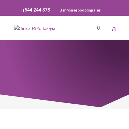
644 244 878
info@espodologia.es
Noticias
SOBRE PODOLOGÍA Y LA SALUD DE LOS
PIES