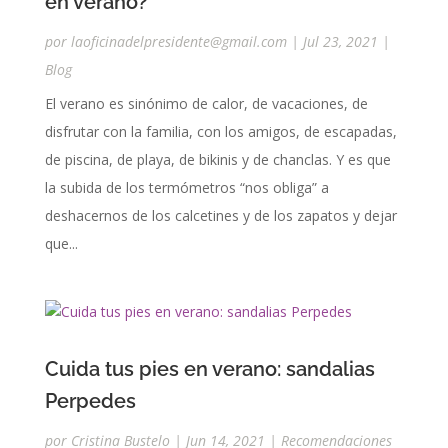
en verano?
por
laoficinadelpresidente@gmail.com
|
Jul 23, 2021
|
Blog
El verano es sinónimo de calor, de vacaciones, de
disfrutar con la familia, con los amigos, de escapadas,
de piscina, de playa, de bikinis y de chanclas. Y es que
la subida de los termómetros “nos obliga” a
deshacernos de los calcetines y de los zapatos y dejar
que...
Cuida tus pies en verano: sandalias
Perpedes
por
Cristina Bustelo
|
Jun 14, 2021
|
Recomendaciones